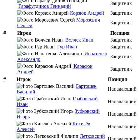
Защитник
Гарафутдинов Геннадий
Корзюк Андрей
Защитник
Морозевич
Защитник
Сергей
#
Игрок
Позиция
Волчек Иван
Защитник
Гур Иван
Защитник
Игнатенко
Защитник
Александр
Карасюк
Защитник
Андрей
#
Игрок
Позиция
Бартошек
Нападающий
Василий
Грабовский
Нападающий
Иван
Зубковский
Нападающий
Игорь
Киселёв
Нападающий
Алексей
Летковский
Нападающий