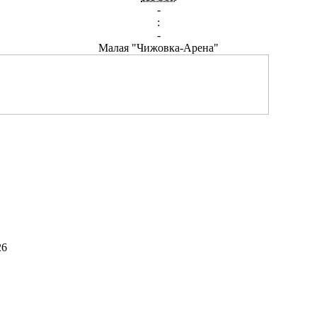
-
:
-
Малая "Чижовка-Арена"
26