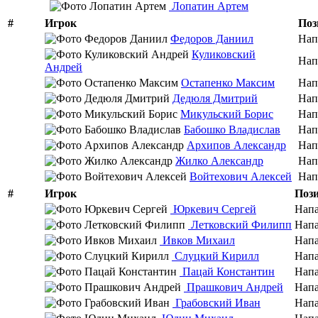
Лопатин Артем
#
Игрок
Поз
Федоров Даниил
Нап
Куликовский
Нап
Андрей
Остапенко Максим
Нап
Дедюля Дмитрий
Нап
Микульский Борис
Нап
Бабошко Владислав
Нап
Архипов Александр
Нап
Жилко Александр
Нап
Войтехович Алексей
Нап
#
Игрок
Поз
Юркевич Сергей
Нап
Летковский Филипп
Нап
Ивков Михаил
Нап
Слуцкий Кирилл
Нап
Пацай Константин
Нап
Прашкович Андрей
Нап
Грабовский Иван
Нап