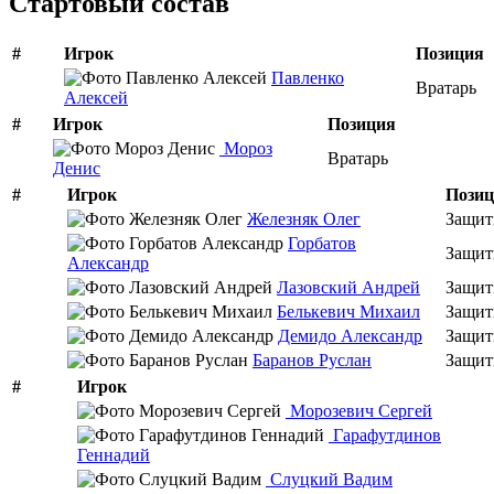
Стартовый состав
#
Игрок
Позиция
Павленко
Вратарь
Алексей
#
Игрок
Позиция
Мороз
Вратарь
Денис
#
Игрок
Пози
Железняк Олег
Защит
Горбатов
Защит
Александр
Лазовский Андрей
Защит
Белькевич Михаил
Защит
Демидо Александр
Защит
Баранов Руслан
Защит
#
Игрок
Морозевич Сергей
Гарафутдинов
Геннадий
Слуцкий Вадим