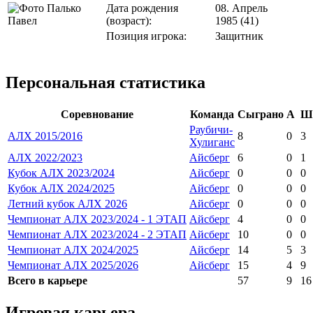
Дата рождения
08. Апрель
(возраст):
1985 (41)
Позиция игрока:
Защитник
Персональная статистика
Соревнование
Команда
Сыграно
А
Ш
Раубичи-
АЛХ 2015/2016
8
0
3
Хулиганс
АЛХ 2022/2023
Айсберг
6
0
1
Кубок АЛХ 2023/2024
Айсберг
0
0
0
Кубок АЛХ 2024/2025
Айсберг
0
0
0
Летний кубок АЛХ 2026
Айсберг
0
0
0
Чемпионат АЛХ 2023/2024 - 1 ЭТАП
Айсберг
4
0
0
Чемпионат АЛХ 2023/2024 - 2 ЭТАП
Айсберг
10
0
0
Чемпионат АЛХ 2024/2025
Айсберг
14
5
3
Чемпионат АЛХ 2025/2026
Айсберг
15
4
9
Всего в карьере
57
9
16
Игровая карьера