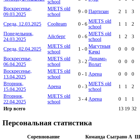
school
Воскресенье,
MJETS old
9
-
0
Партизан
2
1
3
09.03.2025
school
MJETS old
Среда, 12.03.2025
Coolteam
0
-
6
1
1
2
school
Понедельник,
MJETS old
Айсберг
0
-
6
1
2
3
24.03.2025
school
MJETS old
Магутныя
Среда, 02.04.2025
1
-
0
0
0
0
school
Качкі
Воскресенье,
MJETS old
Динамо-
3
-
2
0
0
0
06.04.2025
school
Волат
Воскресенье,
MJETS old
0
-
1
Арена
0
0
0
13.04.2025
school
Вторник,
MJETS old
Арена
0
-
3
1
1
2
15.04.2025
school
Вторник,
MJETS old
3
-
4
Арена
0
1
1
22.04.2025
school
Игр всего
13
19
32
Персональная статистика
Соревнование
Команда
Сыграно
А