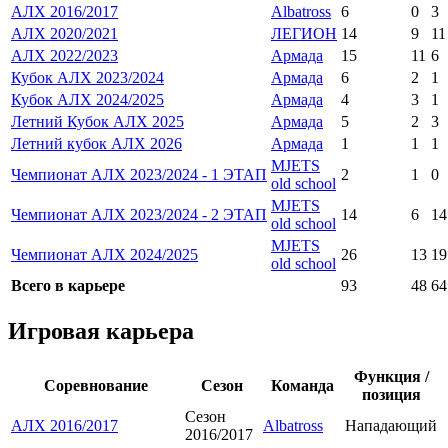
АЛХ 2016/2017
Albatross
6
0
3
АЛХ 2020/2021
ЛЕГИОН
14
9
11
АЛХ 2022/2023
Армада
15
11
6
Кубок АЛХ 2023/2024
Армада
6
2
1
Кубок АЛХ 2024/2025
Армада
4
3
1
Летний Кубок АЛХ 2025
Армада
5
2
3
Летний кубок АЛХ 2026
Армада
1
1
1
MJETS
Чемпионат АЛХ 2023/2024 - 1 ЭТАП
2
1
0
old school
MJETS
Чемпионат АЛХ 2023/2024 - 2 ЭТАП
14
6
14
old school
MJETS
Чемпионат АЛХ 2024/2025
26
13
19
old school
Всего в карьере
93
48
64
Игровая карьера
Функция /
Соревнование
Сезон
Команда
позиция
Сезон
АЛХ 2016/2017
Albatross
Нападающий
2016/2017