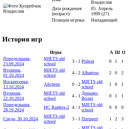
Владислав
Дата рождения
05. Апрель
(возраст):
1999 (27)
Позиция игрока:
Нападающий
История игр
Игры
А
Ш
О
Понедельник,
MJETS old
3
-
1
Pizhon
0
1
1
23.09.2024
school
Вторник,
MJETS old
4
-
2
Albatross
2
0
2
01.10.2024
school
Воскресенье,
MJETS old
Айсберг
0
-
2
1
0
1
13.10.2024
school
Вторник,
MJETS old
Динамо-
4
-
1
0
1
1
22.10.2024
school
Волат
Понедельник,
MJETS old
HC Raiders-2
4
-
1
0
0
0
28.10.2024
school
MJETS old
Среда, 30.10.2024
3
-
1
Патриот
1
2
3
school
MJETS old