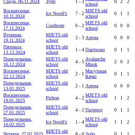
Среда, 06.11.2024
Зубр
1
-
3
0
2
2
school
Воскресенье,
MJETS old
Ice Needl'z
7
-
2
0
1
1
10.11.2024
school
Воскресенье,
MJETS old
Coolteam
6
-
2
0
0
0
17.11.2024
school
Вторник,
MJETS old
2
-
3
Арена
0
0
0
19.11.2024
school
Пятница,
MJETS old
1
-
4
Партизан
0
1
1
13.12.2024
school
Понедельник,
MJETS old
Avalanche
4
-
5
2
0
2
16.12.2024
school
Minsk
Воскресенье,
MJETS old
Магутныя
2
-
1
0
1
1
22.12.2024
school
Качкі
Понедельник,
MJETS old
2
-
1
Арена
0
0
0
13.01.2025
school
Воскресенье,
MJETS old
Pizhon
4
-
2
1
1
2
19.01.2025
school
Понедельник,
MJETS old
4
-
2
Патриот
0
1
1
27.01.2025
school
Понедельник,
MJETS old
Ice Needl'z
1
-
4
1
1
2
10.02.2025
school
MJETS old
Четверг, 27.02.2025
8
-
0
Зубр
0
1
1