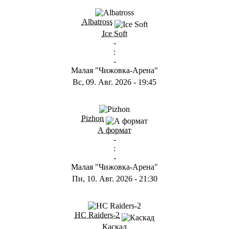
ГB
Albatross
Ice Soft
-
:
-
Малая "Чижовка-Арена"
Вс, 09. Авг. 2026
-
19:45
ГD
Pizhon
А формат
-
:
-
Малая "Чижовка-Арена"
Пн, 10. Авг. 2026
-
21:30
ГА
HC Raiders-2
Каскад