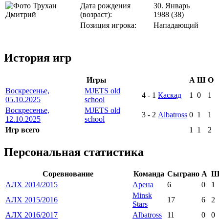
Дата рождения
30. Январь
(возраст):
1988 (38)
Позиция игрока:
Нападающий
История игр
Игры
А
Ш
О
Воскресенье,
MJETS old
4
-
1
Каскад
1
0
1
05.10.2025
school
Воскресенье,
MJETS old
3
-
2
Albatross
0
1
1
12.10.2025
school
Игр всего
1
1
2
Персональная статистика
Соревнование
Команда
Сыграно
А
АЛХ 2014/2015
Арена
6
0
1
Minsk
АЛХ 2015/2016
17
6
2
Stars
АЛХ 2016/2017
Albatross
11
0
0