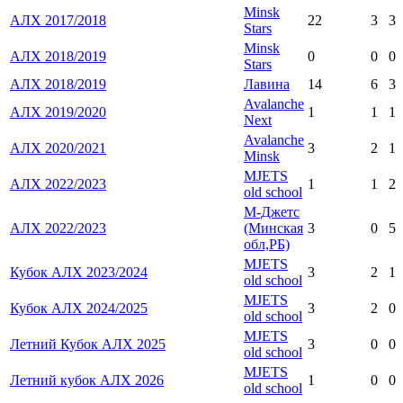
Minsk
АЛХ 2017/2018
22
3
3
Stars
Minsk
АЛХ 2018/2019
0
0
0
Stars
АЛХ 2018/2019
Лавина
14
6
3
Avalanche
АЛХ 2019/2020
1
1
1
Next
Avalanche
АЛХ 2020/2021
3
2
1
Minsk
MJETS
АЛХ 2022/2023
1
1
2
old school
М-Джетс
АЛХ 2022/2023
(Минская
3
0
5
обл,РБ)
MJETS
Кубок АЛХ 2023/2024
3
2
1
old school
MJETS
Кубок АЛХ 2024/2025
3
2
0
old school
MJETS
Летний Кубок АЛХ 2025
3
0
0
old school
MJETS
Летний кубок АЛХ 2026
1
0
0
old school