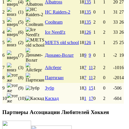
1
(4)
Albatross
18
13
5
1
1
20
27
2
(1)
HC Raiders-2
18
13
5
0
1
31
27
3
(5)
Coolteam
18
13
5
2
0
33
26
4
(6)
Ice Needl'z
18
12
6
1
2
33
26
5
(2)
MJETS old school
18
12
6
1
1
25
25
6
(7)
Динамо-Волат
18
9
9
0
1
-2
19
7
(3)
Айсберг
18
7
11
2
2
-10
16
8
(8)
Партизан
18
7
11
2
0
-20
14
9
(9)
Зубр
18
3
15
1
0
-50
6
10
(10)
Каскад
18
1
17
0
2
-60
4
Партнеры Ассоциации Любителей Хоккея