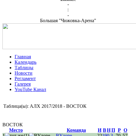
-
:
-
Большая "Чижовка-Арена"
Главная
Календарь
Таблицы
Новости
Регламент
Галерея
YouTube Канал
Таблица(ы): АЛХ 2017/2018 - ВОСТОК
ВОСТОК
Место
Команда
И
В
Н
П
Р
О
1
(1)
BYzone
22
19
0
3
70
57