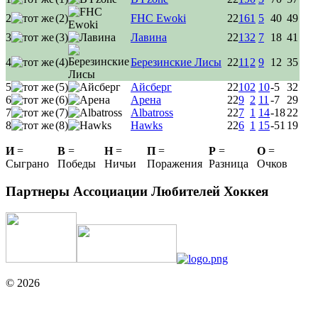
2
(2)
FHC Ewoki
22
16
1
5
40
49
3
(3)
Лавина
22
13
2
7
18
41
4
(4)
Березинские Лисы
22
11
2
9
12
35
5
(5)
Айсберг
22
10
2
10
-5
32
6
(6)
Арена
22
9
2
11
-7
29
7
(7)
Albatross
22
7
1
14
-18
22
8
(8)
Hawks
22
6
1
15
-51
19
И
=
В
=
Н
=
П
=
Р
=
О
=
Сыграно
Победы
Ничьи
Поражения
Разница
Очков
Партнеры Ассоциации Любителей Хоккея
© 2026