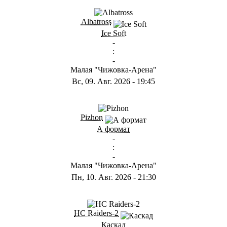
ГB
Albatross
Ice Soft
-
:
-
Малая "Чижовка-Арена"
Вс, 09. Авг. 2026
-
19:45
ГD
Pizhon
А формат
-
:
-
Малая "Чижовка-Арена"
Пн, 10. Авг. 2026
-
21:30
ГА
HC Raiders-2
Каскад