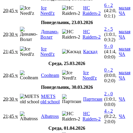
6 - 2
Ice
HC
малая
20:45 ч
(4:2:0,
Needl'z
Raiders-2
ЧА
0:1:1)
Понедельник, 23.03.2026
2 - 5
Динамо-
HC
малая
20:30 ч
(1:0:1,
Волат
Raiders-2
ЧА
0:3:2)
9 - 0
Ice
малая
21:45 ч
Каскад
(4:1:4,
Needl'z
ЧА
0:0:0)
Среда, 25.03.2026
0 - 2
Ice
малая
20:45 ч
Coolteam
(0:0:0,
Needl'z
ЧА
0:2:0)
Понедельник, 30.03.2026
2 - 0
MJETS
20:30 ч
Партизан
(1:0:1,
ЧА
old school
0:0:0)
4 - 2
HC
21:45 ч
Albatross
(0:2:2,
ЧА
Raiders-2
2:0:0)
Среда, 01.04.2026