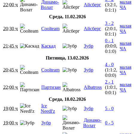
Динамо-
малая
22:00 ч
Айсберг
(3:2:1,
Волат
ЧА
0:1:1)
Среда, 11.02.2026
3 - 2
малая
20:30 ч
Coolteam
Айсберг
(2:0:1,
ЧА
0:1:1)
0 - 1
малая
21:45 ч
Каскад
Зубр
(0:0:0,
ЧА
0:1:0)
Пятница, 13.02.2026
4 - 0
малая
20:45 ч
Coolteam
Зубр
(1:1:2,
ЧА
0:0:0)
2 - 1
малая
22:00 ч
Партизан
Albatross
(1:0:1,
ЧА
0:0:1)
Среда, 18.02.2026
Ice
19:00 ч
Зубр
5 - 0
Needl'z
Динамо-
19:00 ч
Зубр
0 - 5
Волат