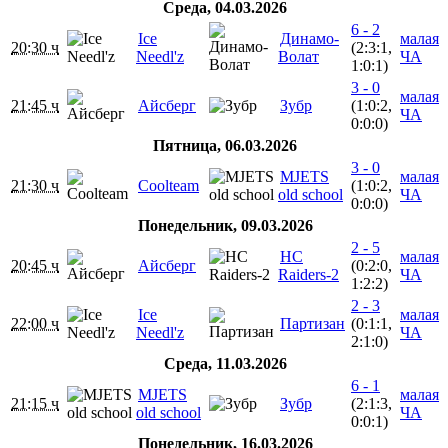
Среда, 04.03.2026
6 - 2
Ice
Динамо-
малая
20:30 ч
(2:3:1,
Needl'z
Волат
ЧА
1:0:1)
3 - 0
малая
21:45 ч
Айсберг
Зубр
(1:0:2,
ЧА
0:0:0)
Пятница, 06.03.2026
3 - 0
MJETS
малая
21:30 ч
Coolteam
(1:0:2,
old school
ЧА
0:0:0)
Понедельник, 09.03.2026
2 - 5
HC
малая
20:45 ч
Айсберг
(0:2:0,
Raiders-2
ЧА
1:2:2)
2 - 3
Ice
малая
22:00 ч
Партизан
(0:1:1,
Needl'z
ЧА
2:1:0)
Среда, 11.03.2026
6 - 1
MJETS
малая
21:15 ч
Зубр
(2:1:3,
old school
ЧА
0:0:1)
Понедельник, 16.03.2026