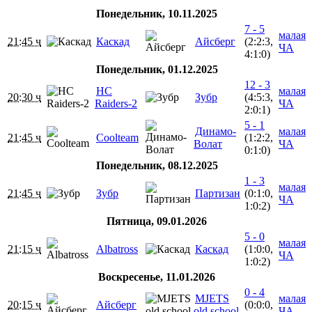
Понедельник, 10.11.2025
7 - 5
малая
21:45 ч
Каскад
Айсберг
(2:2:3,
ЧА
4:1:0)
Понедельник, 01.12.2025
12 - 3
HC
малая
20:30 ч
Зубр
(4:5:3,
Raiders-2
ЧА
2:0:1)
5 - 1
Динамо-
малая
21:45 ч
Coolteam
(1:2:2,
Волат
ЧА
0:1:0)
Понедельник, 08.12.2025
1 - 3
малая
21:45 ч
Зубр
Партизан
(0:1:0,
ЧА
1:0:2)
Пятница, 09.01.2026
5 - 0
малая
21:15 ч
Albatross
Каскад
(1:0:0,
ЧА
1:0:2)
Воскресенье, 11.01.2026
0 - 4
MJETS
малая
20:15 ч
Айсберг
(0:0:0,
old school
ЧА