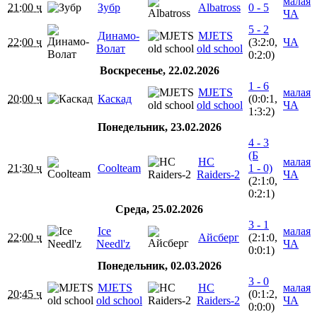
малая
21:00 ч
Зубр
Albatross
0 - 5
ЧА
5 - 2
Динамо-
MJETS
22:00 ч
(3:2:0,
ЧА
Волат
old school
0:2:0)
Воскресенье, 22.02.2026
1 - 6
MJETS
малая
20:00 ч
Каскад
(0:0:1,
old school
ЧА
1:3:2)
Понедельник, 23.02.2026
4 - 3
(Б
HC
малая
21:30 ч
Coolteam
1 - 0)
Raiders-2
ЧА
(2:1:0,
0:2:1)
Среда, 25.02.2026
3 - 1
Ice
малая
22:00 ч
Айсберг
(2:1:0,
Needl'z
ЧА
0:0:1)
Понедельник, 02.03.2026
3 - 0
MJETS
HC
малая
20:45 ч
(0:1:2,
old school
Raiders-2
ЧА
0:0:0)