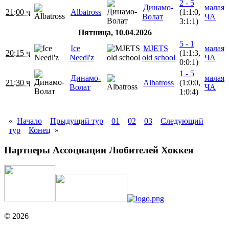
2 - 5
Динамо-
малая
21:00 ч
Albatross
(1:1:0,
Волат
ЧА
3:1:1)
Пятница, 10.04.2026
5 - 1
Ice
MJETS
малая
20:15 ч
(1:1:3,
Needl'z
old school
ЧА
0:0:1)
1 - 5
Динамо-
малая
21:30 ч
Albatross
(1:0:0,
Волат
ЧА
1:0:4)
«
Начало
Прыдущий тур
01
02
03
Следующий
тур
Конец
»
Партнеры Ассоциации Любителей Хоккея
© 2026