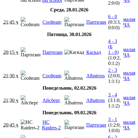
old school
ЧА
2:0:0)
Среда, 28.01.2026
6 - 0
малая
21:45 ч
Coolteam
Партизан
(0:3:3,
ЧА
0:0:0)
Пятница, 30.01.2026
4 - 3
(Б
малая
20:15 ч
Партизан
Каскад
1 - 0)
ЧА
(1:0:2,
0:1:2)
2 - 3
малая
21:30 ч
Coolteam
Albatross
(2:0:0,
ЧА
1:1:1)
Понедельник, 02.02.2026
3 - 4
малая
21:30 ч
Айсберг
Albatross
(3:1:0,
ЧА
1:1:2)
Понедельник, 09.02.2026
3 - 1
HC
малая
20:45 ч
Партизан
(1:2:0,
Raiders-2
ЧА
1:0:0)
6 - 2