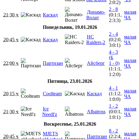
2:0:2)
2 - 8
Динамо-
малая
21:30 ч
Каскад
(0:1:1,
Волат
ЧА
2:3:3)
Понедельник, 19.01.2026
2 - 4
HC
малая
20:45 ч
Каскад
(0:2:0,
Raiders-2
ЧА
3:0:1)
4 - 3
(Б
малая
22:00 ч
Партизан
Айсберг
1 - 0)
ЧА
(1:1:1,
1:2:0)
Пятница, 23.01.2026
4 - 1
малая
20:15 ч
Coolteam
Каскад
(1:1:2,
ЧА
1:0:0)
1 - 2
Ice
малая
21:30 ч
Albatross
(0:0:1,
Needl'z
ЧА
1:0:1)
Воскресенье, 25.01.2026
8 - 2
MJETS
малая
20:45 ч
Партизан
(2:2:4,