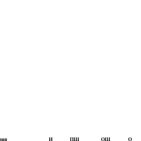
ния
И
ПШ
ОШ
О