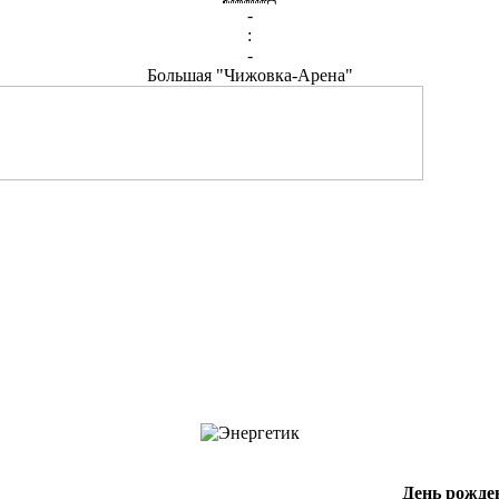
-
:
-
Большая "Чижовка-Арена"
День рожде