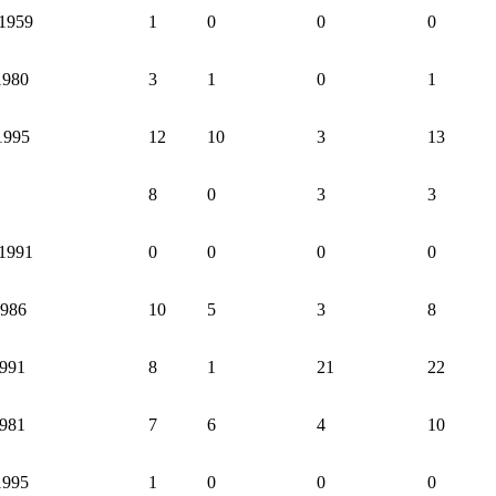
 1959
1
0
0
0
1980
3
1
0
1
1995
12
10
3
13
8
0
3
3
 1991
0
0
0
0
1986
10
5
3
8
1991
8
1
21
22
1981
7
6
4
10
1995
1
0
0
0