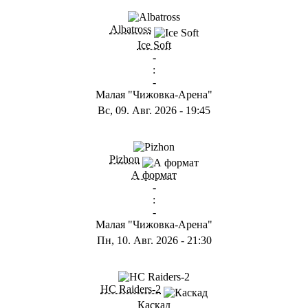
ГB
Albatross
Ice Soft
-
:
-
Малая "Чижовка-Арена"
Вс, 09. Авг. 2026
-
19:45
ГD
Pizhon
А формат
-
:
-
Малая "Чижовка-Арена"
Пн, 10. Авг. 2026
-
21:30
ГА
HC Raiders-2
Каскад