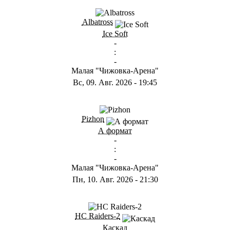
ГB
Albatross
Ice Soft
-
:
-
Малая "Чижовка-Арена"
Вс, 09. Авг. 2026
-
19:45
ГD
Pizhon
А формат
-
:
-
Малая "Чижовка-Арена"
Пн, 10. Авг. 2026
-
21:30
ГА
HC Raiders-2
Каскад