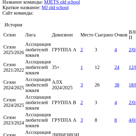
Название команды:
MJETS old school
Краткое название:
MJ old school
Сайт команды:
История
В/Н
Сезон
Лига
Дивизион
Место
Сыграно
Очков
П
Ассоциация
Сезон
любителей
ГРУППА А
2
3
4
2/0
2025/2026
хоккея
Ассоциация
Сезон
любителей
35+
1
12
24
12/
2021/2022
хоккея
Ассоциация
Сезон
АЛХ
любителей
3
26
38
18/
2024/2025
2024/2025
хоккея
Ассоциация
Сезон
любителей
ГРУППА B
2
3
4
2/0
2024/2025
хоккея
Ассоциация
Сезон
любителей
ГРУППА А
3
8
8
4/0
2023/2024
хоккея
Ассоциация
Сезон
ДИВИЗИОН