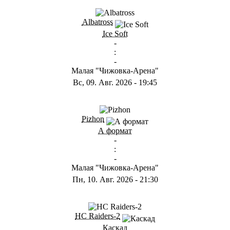
ГB
Albatross
Ice Soft
-
:
-
Малая "Чижовка-Арена"
Вс, 09. Авг. 2026
-
19:45
ГD
Pizhon
А формат
-
:
-
Малая "Чижовка-Арена"
Пн, 10. Авг. 2026
-
21:30
ГА
HC Raiders-2
Каскад