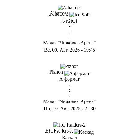
ГB
Albatross
Ice Soft
-
:
-
Малая "Чижовка-Арена"
Вс, 09. Авг. 2026
-
19:45
ГD
Pizhon
А формат
-
:
-
Малая "Чижовка-Арена"
Пн, 10. Авг. 2026
-
21:30
ГА
HC Raiders-2
Каскад