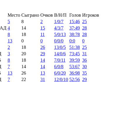
Место
Сыграно
Очков
В/Н/П
Голов
Игроков
5
8
2
1/0/7
15:46
25
ПАД
4
14
15
4/3/7
37:49
28
8
18
11
5/0/13
38:78
28
13
0
0
0/0/0
0:0
0
2
18
26
13/0/5
51:38
25
Ц
3
20
29
14/0/6
73:45
31
6
8
18
14
7/0/11
39:59
36
Ц
7
14
14
6/0/8
53:67
30
5
13
26
13
6/0/20
36:98
35
Ц
7
22
31
12/0/10
52:56
29