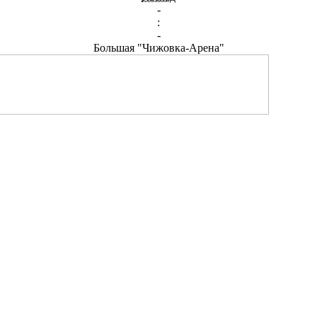
-
:
-
Большая "Чижовка-Арена"