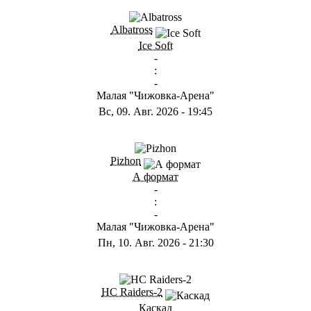
ГB
Albatross
Ice Soft
-
:
-
Малая "Чижовка-Арена"
Вс, 09. Авг. 2026
-
19:45
ГD
Pizhon
А формат
-
:
-
Малая "Чижовка-Арена"
Пн, 10. Авг. 2026
-
21:30
ГА
HC Raiders-2
Каскад