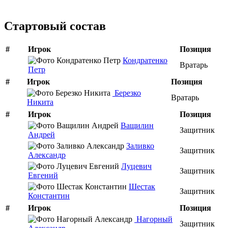
Стартовый состав
#
Игрок
Позиция
Кондратенко
Вратарь
Петр
#
Игрок
Позиция
Березко
Вратарь
Никита
#
Игрок
Позиция
Ващилин
Защитник
Андрей
Заливко
Защитник
Александр
Луцевич
Защитник
Евгений
Шестак
Защитник
Константин
#
Игрок
Позиция
Нагорный
Защитник