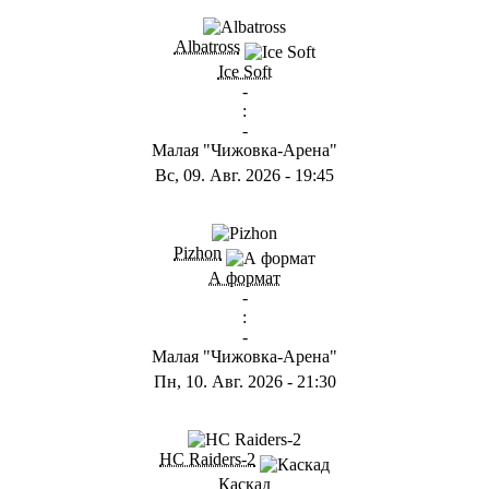
ГB
Albatross
Ice Soft
-
:
-
Малая "Чижовка-Арена"
Вс, 09. Авг. 2026
-
19:45
ГD
Pizhon
А формат
-
:
-
Малая "Чижовка-Арена"
Пн, 10. Авг. 2026
-
21:30
ГА
HC Raiders-2
Каскад