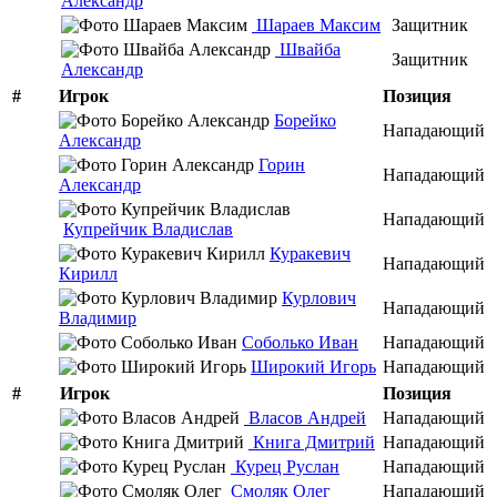
Александр
Шараев Максим
Защитник
Швайба
Защитник
Александр
#
Игрок
Позиция
Борейко
Нападающий
Александр
Горин
Нападающий
Александр
Нападающий
Купрейчик Владислав
Куракевич
Нападающий
Кирилл
Курлович
Нападающий
Владимир
Соболько Иван
Нападающий
Широкий Игорь
Нападающий
#
Игрок
Позиция
Власов Андрей
Нападающий
Книга Дмитрий
Нападающий
Курец Руслан
Нападающий
Смоляк Олег
Нападающий