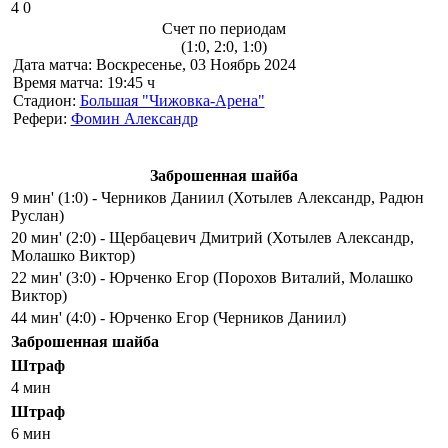
4
0
Счет по периодам
(1:0, 2:0, 1:0)
Дата матча:
Воскресенье, 03 Ноябрь 2024
Время матча:
19:45 ч
Стадион:
Большая "Чижовка-Арена"
Рефери:
Фомин Александр
Заброшенная шайба
9 мин' (1:0) - Черников Даниил (Хотылев Александр, Радюн
Руслан)
20 мин' (2:0) - Щербацевич Дмитрий (Хотылев Александр,
Молашко Виктор)
22 мин' (3:0) - Юрченко Егор (Порохов Виталий, Молашко
Виктор)
44 мин' (4:0) - Юрченко Егор (Черников Даниил)
Заброшенная шайба
Штраф
4 мин
Штраф
6 мин