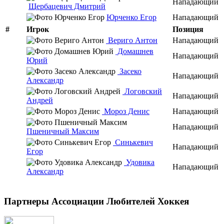
Нападающий
Щербацевич Дмитрий
Юрченко Егор
Нападающий
#
Игрок
Позиция
Вериго Антон
Нападающий
Домашнев
Нападающий
Юрий
Засеко
Нападающий
Александр
Логовский
Нападающий
Андрей
Мороз Денис
Нападающий
Нападающий
Пшеничный Максим
Синькевич
Нападающий
Егор
Удовика
Нападающий
Александр
Партнеры Ассоциации Любителей Хоккея