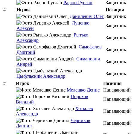
Радюн Руслан
Защитник
#
Игрок
Позиция
Данилевич Олег
Защитник
Луценко
Защитник
Алексей
Рытько
Защитник
Александр
Самофалов
Защитник
Дмитрий
Симанович
Защитник
Андрей
Защитник
Цыбульский Александр
#
Игрок
Позиция
Мелешко Денис
Нападающий
Порохов
Нападающий
Виталий
Хотылев
Нападающий
Александр
Черников
Нападающий
Даниил