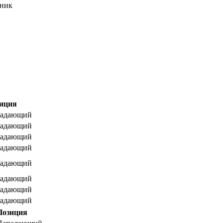
ник
иция
адающий
адающий
адающий
адающий
адающий
адающий
адающий
адающий
Позиция