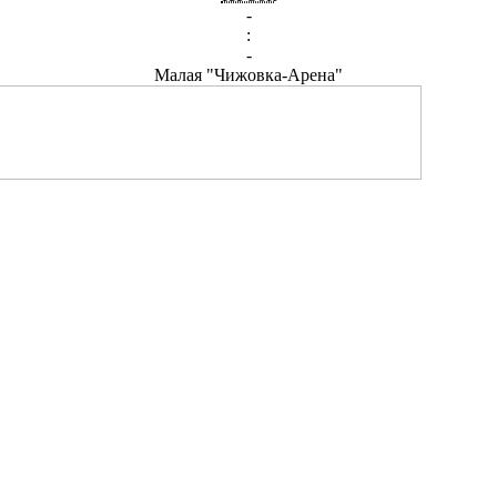
-
:
-
Малая "Чижовка-Арена"