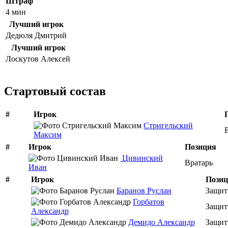
Штраф
4 мин
Лучший игрок
Дедюля Дмитрий
Лучший игрок
Лоскутов Алексей
Стартовый состав
#
Игрок
Стригельский
Максим
#
Игрок
Позиция
Цивинский
Вратарь
Иван
#
Игрок
Пози
Баранов Руслан
Защит
Горбатов
Защит
Александр
Демидо Александр
Защит