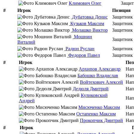
Климович Олег
Защит
#
Игрок
Позиция
Дубатовка Денис
Защитник
Кузьков Максим
Защитник
Молашко Виктор
Защитник
Мошнин
Защитник
Виталий
Радюн Руслан
Защитник
Федоров Павел
Защитник
#
Игрок
Поз
Архипов Александр
Нап
Бабошко Владислав
Нап
Войтехович Алексей
Нап
Дедюля Дмитрий
Нап
Куликовский
Нап
Андрей
Мисюченко Максим
Нап
Остапенко Максим
Нап
Прокопчик Дмитрий
Нап
#
Игрок