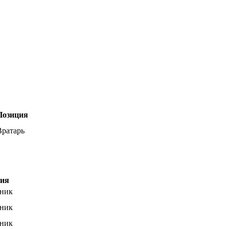
Позиция
Вратарь
ция
ник
ник
ник