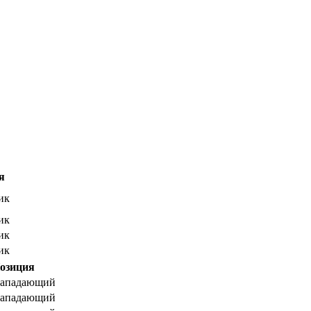
я
ик
ик
ик
ик
озиция
ападающий
ападающий