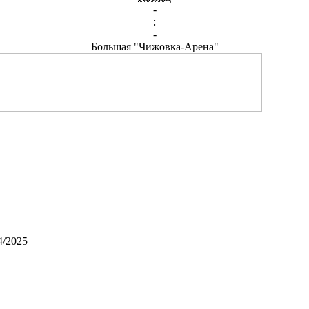
-
:
-
Большая "Чижовка-Арена"
4/2025