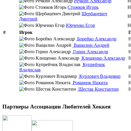
Речкин Александр
Н
Стожков Игорь
Н
Щербацевич
Н
Дмитрий
Юрченко Егор
Н
#
Игрок
П
Борейко Александр
Ващилин Андрей
Горин Александр
Клищенко Александр
Купрейчик
Владислав
Курлович Владимир
Романюк Никита
Шестак Константин
Партнеры Ассоциации Любителей Хоккея