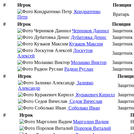
#
Игрок
Позиция
Кондратенко
Вратарь
Петр
#
Игрок
Позиция
Черников Даниил
Защитник
Дубатовка Денис
Защитник
Кузьков Максим
Защитник
Лоскутов
Защитник
Алексей
Молашко Виктор
Защитник
Радюн Руслан
Защитник
#
Игрок
Позици
Заливко
Защитн
Александр
Куракевич Кирилл
Защитн
Седов Вячеслав
Защитн
Соболько Иван
Защитн
#
Игрок
П
Марголин Вадим
Н
Порохов Виталий
Н