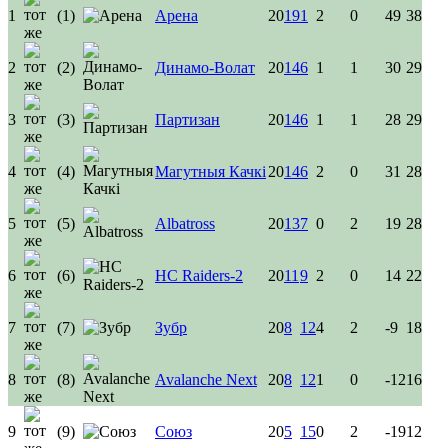
1
(1)
Арена
20
19
1
2
0
49
38
2
(2)
Динамо-Волат
20
14
6
1
1
30
29
3
(3)
Партизан
20
14
6
1
1
28
29
4
(4)
Магутныя Качкі
20
14
6
2
0
31
28
5
(5)
Albatross
20
13
7
0
2
19
28
6
(6)
HC Raiders-2
20
11
9
2
0
14
22
7
(7)
Зубр
20
8
12
4
2
-9
18
8
(8)
Avalanche Next
20
8
12
1
0
-12
16
9
(9)
Союз
20
5
15
0
2
-19
12