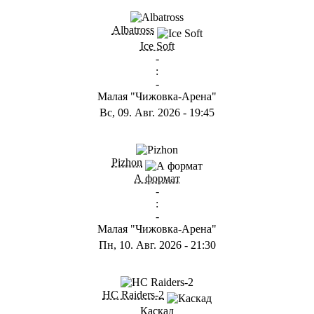
ГB
Albatross
Ice Soft
-
:
-
Малая "Чижовка-Арена"
Вс, 09. Авг. 2026
-
19:45
ГD
Pizhon
А формат
-
:
-
Малая "Чижовка-Арена"
Пн, 10. Авг. 2026
-
21:30
ГА
HC Raiders-2
Каскад