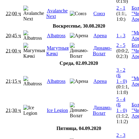
0:1:0)
2 - 1
Бо
Avalanche
22:00 ч
Союз
(1:1:,
"Ч
Next
1:0:)
Ар
Воскресенье, 30.08.2020
"М
20:45 ч
Albatross
Арена
1 - 3
Ар
2 - 5
Бо
Магутныя
Динамо-
21:00 ч
(0:0:2,
"Ч
Качкі
Волат
0:2:3)
Ар
Среда, 02.09.2020
3 - 2
(Б
"М
21:15 ч
Albatross
Арена
1 - 0)
Ар
(0:1:1,
1:1:0)
5 - 4
(Б
Бо
Динамо-
21:30 ч
Ice Legion
1 - 0)
"Ч
Волат
(1:1:2,
Ар
1:1:2)
Пятница, 04.09.2020
2 - 3