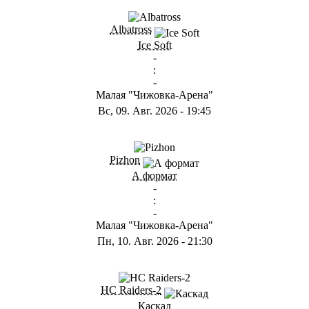
ГB
Albatross
Ice Soft
-
:
-
Малая "Чижовка-Арена"
Вс, 09. Авг. 2026
-
19:45
ГD
Pizhon
А формат
-
:
-
Малая "Чижовка-Арена"
Пн, 10. Авг. 2026
-
21:30
ГА
HC Raiders-2
Каскад