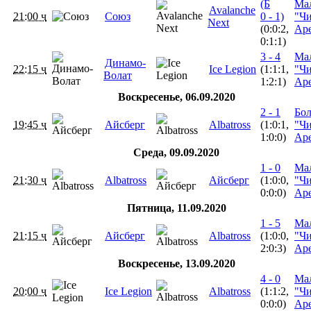
(Б
Ма
Avalanche
21:00 ч
Союз
0 - 1)
"Ч
Next
(0:0:2,
Ар
0:1:1)
3 - 4
Ма
Динамо-
22:15 ч
Ice Legion
(1:1:1,
"Ч
Волат
1:2:1)
Ар
Воскресенье, 06.09.2020
2 - 1
Бо
19:45 ч
Айсберг
Albatross
(1:0:1,
"Ч
1:0:0)
Ар
Среда, 09.09.2020
1 - 0
Ма
21:30 ч
Albatross
Айсберг
(1:0:0,
"Ч
0:0:0)
Ар
Пятница, 11.09.2020
1 - 5
Ма
21:15 ч
Айсберг
Albatross
(1:0:0,
"Ч
2:0:3)
Ар
Воскресенье, 13.09.2020
4 - 0
Ма
20:00 ч
Ice Legion
Albatross
(1:1:2,
"Ч
0:0:0)
Ар