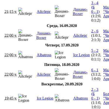
3 - 4
(Б
Ма
Динамо-
21:15 ч
Айсберг
0 - 1)
"Ч
Волат
(1:2:0,
Ар
0:1:2)
Среда, 16.09.2020
2 - 6
Ма
Динамо-
22:00 ч
Айсберг
(1:0:1,
"Ч
Волат
2:1:3)
Ар
Четверг, 17.09.2020
5 - 2
Ма
22:00 ч
Albatross
Ice Legion
(2:1:2,
"Ч
0:1:1)
Ар
Пятница, 18.09.2020
6 - 1
Ма
Динамо-
22:00 ч
Айсберг
(3:1:2,
"Ч
Волат
1:0:0)
Ар
Воскресенье, 20.09.2020
2 - 3
(Б
Бо
19:45 ч
Ice Legion
Albatross
0 - 1)
"Ч
(1:1:0,
Ар
1:0:1)