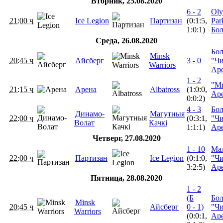
Вторник, 25.08.2020
6 - 2
Oly
21:00 ч
Ice Legion
Партизан
(0:1:5,
Par
1:0:1)
Бо
Среда, 26.08.2020
Бо
Minsk
20:45 ч
Айсберг
3 - 0
"Ч
Warriors
Ар
1 - 2
"М
21:15 ч
Арена
Albatross
(1:0:0,
Ар
0:0:2)
4 - 3
Бо
Динамо-
Магутныя
22:00 ч
(0:3:1,
"Ч
Волат
Качкі
1:1:1)
Ар
Четверг, 27.08.2020
1 - 10
Ма
22:00 ч
Партизан
Ice Legion
(0:1:0,
"Ч
3:2:5)
Ар
Пятница, 28.08.2020
1 - 2
(Б
Бо
Minsk
20:45 ч
Айсберг
0 - 1)
"Ч
Warriors
(0:0:1,
Ар