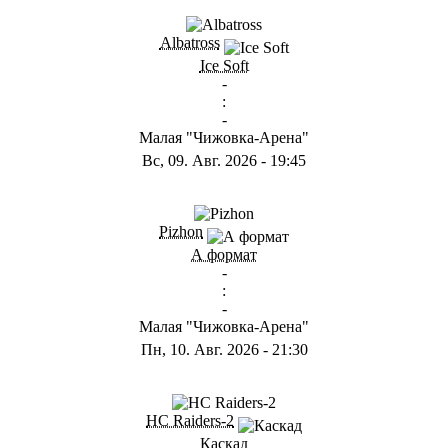
ГB
Albatross
Ice Soft
-
:
-
Малая "Чижовка-Арена"
Вс, 09. Авг. 2026
-
19:45
ГD
Pizhon
А формат
-
:
-
Малая "Чижовка-Арена"
Пн, 10. Авг. 2026
-
21:30
ГА
HC Raiders-2
Каскад