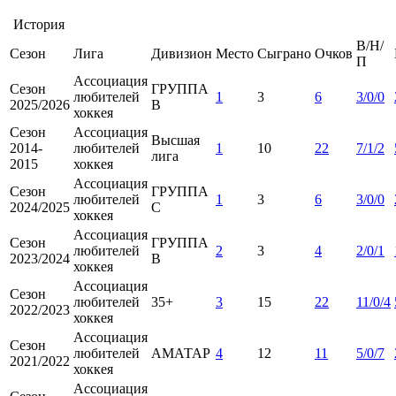
История
В/Н/
Сезон
Лига
Дивизион
Место
Сыграно
Очков
П
Ассоциация
Сезон
ГРУППА
любителей
1
3
6
3/0/0
2025/2026
B
хоккея
Сезон
Ассоциация
Высшая
2014-
любителей
1
10
22
7/1/2
лига
2015
хоккея
Ассоциация
Сезон
ГРУППА
любителей
1
3
6
3/0/0
2024/2025
С
хоккея
Ассоциация
Сезон
ГРУППА
любителей
2
3
4
2/0/1
2023/2024
B
хоккея
Ассоциация
Сезон
любителей
35+
3
15
22
11/0/4
2022/2023
хоккея
Ассоциация
Сезон
любителей
АМАТАР
4
12
11
5/0/7
2021/2022
хоккея
Ассоциация