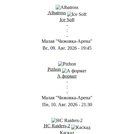
ГB
Albatross
Ice Soft
-
:
-
Малая "Чижовка-Арена"
Вс, 09. Авг. 2026
-
19:45
ГD
Pizhon
А формат
-
:
-
Малая "Чижовка-Арена"
Пн, 10. Авг. 2026
-
21:30
ГА
HC Raiders-2
Каскад