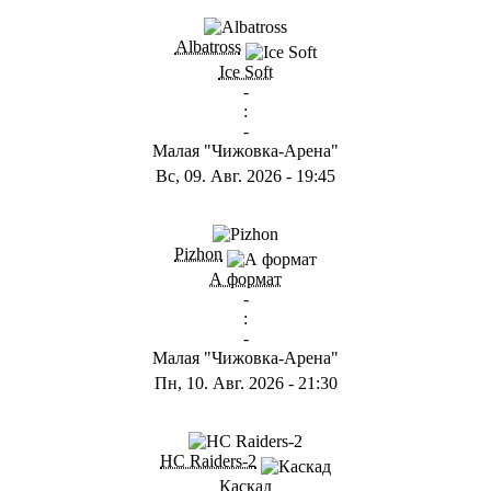
ГB
Albatross
Ice Soft
-
:
-
Малая "Чижовка-Арена"
Вс, 09. Авг. 2026
-
19:45
ГD
Pizhon
А формат
-
:
-
Малая "Чижовка-Арена"
Пн, 10. Авг. 2026
-
21:30
ГА
HC Raiders-2
Каскад