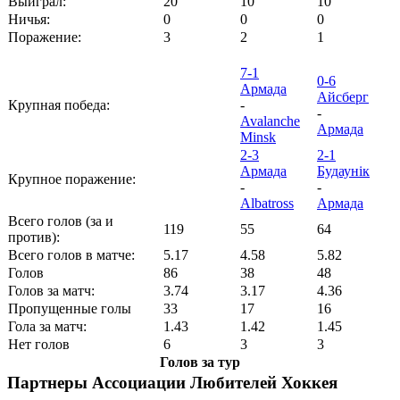
Выиграл:
20
10
10
Ничья:
0
0
0
Поражение:
3
2
1
7-1
0-6
Армада
Айсберг
Крупная победа:
-
-
Avalanche
Армада
Minsk
2-3
2-1
Армада
Будаунiк
Крупное поражение:
-
-
Albatross
Армада
Всего голов (за и
119
55
64
против):
Всего голов в матче:
5.17
4.58
5.82
Голов
86
38
48
Голов за матч:
3.74
3.17
4.36
Пропущенные голы
33
17
16
Гола за матч:
1.43
1.42
1.45
Нет голов
6
3
3
Голов за тур
Партнеры Ассоциации Любителей Хоккея