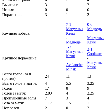
Выиграл:
3
1
2
Ничья:
0
0
0
Поражение:
3
1
2
7-1
0-6
Магутныя
Медведь
Крупная победа:
Качкі
-
-
Магутныя
Медведь
Качкі
1-2
2-1
Магутныя
Coolteam
Качкі
Крупное поражение:
-
-
Магутныя
Avalanche
Качкі
Minsk
Всего голов (за и
24
11
13
против):
Всего голов в матче:
4
5.5
3.25
Голов
17
8
9
Голов за матч:
2.83
4
2.25
Пропущенные голы
7
3
4
Гола за матч:
1.17
1.5
1
Нет голов
2
0
2