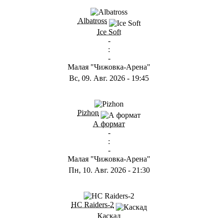
ГB
Albatross
Ice Soft
-
:
-
Малая "Чижовка-Арена"
Вс, 09. Авг. 2026
-
19:45
ГD
Pizhon
А формат
-
:
-
Малая "Чижовка-Арена"
Пн, 10. Авг. 2026
-
21:30
ГА
HC Raiders-2
Каскад