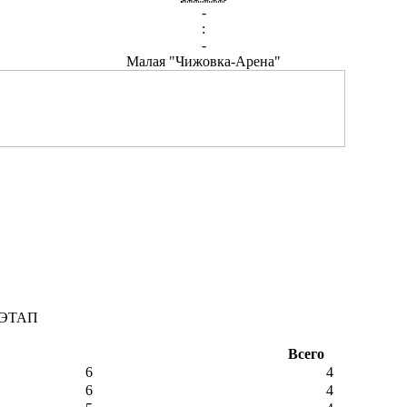
-
:
-
Малая "Чижовка-Арена"
1 ЭТАП
Всего
6
4
6
4