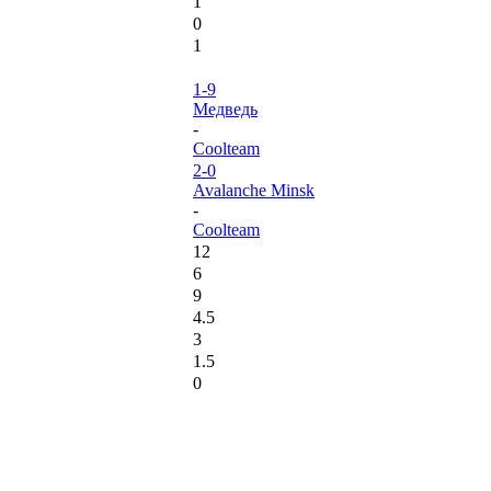
1
0
1
1-9
Медведь
-
Coolteam
2-0
Avalanche Minsk
-
Coolteam
12
6
9
4.5
3
1.5
0