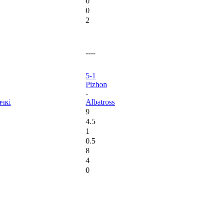
0
0
2
----
5-1
Pizhon
-
чкі
Albatross
9
4.5
1
0.5
8
4
0