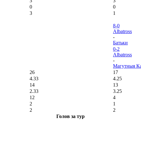
3
3
0
0
3
1
8-0
Albatross
-
Батьки
0-2
Albatross
-
Магутныя Ка
26
17
4.33
4.25
14
13
2.33
3.25
12
4
2
1
2
2
Голов за тур