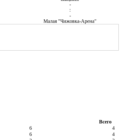
-
:
-
Малая "Чижовка-Арена"
Всего
6
4
6
4