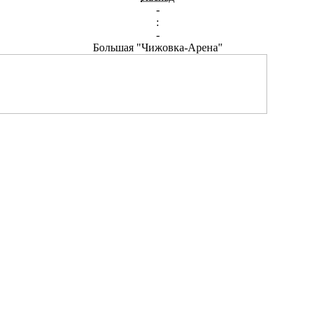
-
:
-
Большая "Чижовка-Арена"