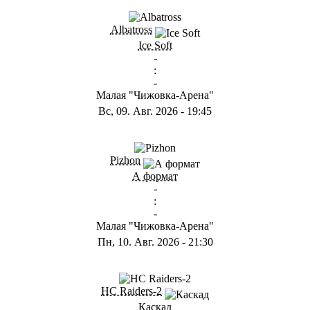
ГB
Albatross
Ice Soft
-
:
-
Малая "Чижовка-Арена"
Вс, 09. Авг. 2026
-
19:45
ГD
Pizhon
А формат
-
:
-
Малая "Чижовка-Арена"
Пн, 10. Авг. 2026
-
21:30
ГА
HC Raiders-2
Каскад