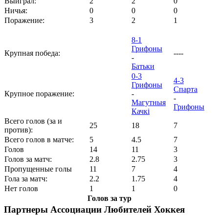
Выиграл:
2
2
0
Ничья:
0
0
0
Поражение:
3
2
1
8-1
Грифоны
Крупная победа:
----
-
Батьки
0-3
4-3
Грифоны
Спарта
Крупное поражение:
-
-
Магутныя
Грифоны
Качкі
Всего голов (за и
25
18
7
против):
Всего голов в матче:
5
4.5
7
Голов
14
11
3
Голов за матч:
2.8
2.75
3
Пропущенные голы
11
7
4
Гола за матч:
2.2
1.75
4
Нет голов
1
1
0
Голов за тур
Партнеры Ассоциации Любителей Хоккея