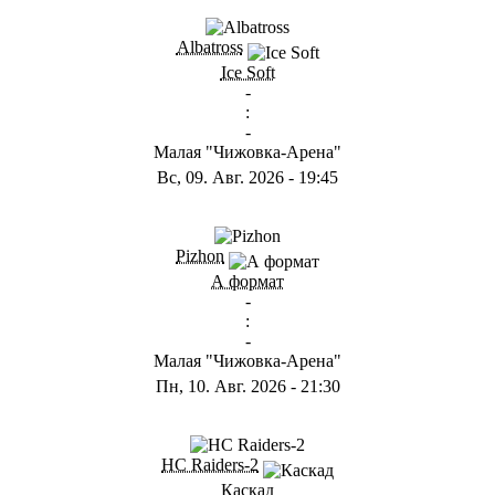
ГB
Albatross
Ice Soft
-
:
-
Малая "Чижовка-Арена"
Вс, 09. Авг. 2026
-
19:45
ГD
Pizhon
А формат
-
:
-
Малая "Чижовка-Арена"
Пн, 10. Авг. 2026
-
21:30
ГА
HC Raiders-2
Каскад