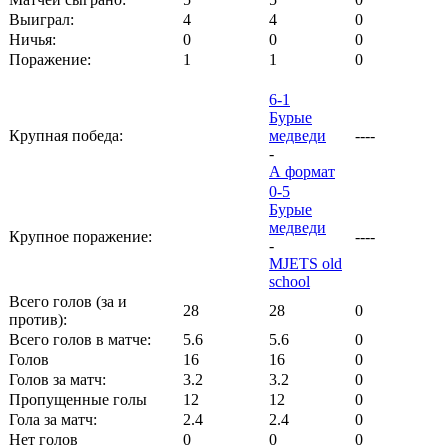
Выиграл:
4
4
0
Ничья:
0
0
0
Поражение:
1
1
0
6-1
Бурые
Крупная победа:
медведи
----
-
А формат
0-5
Бурые
медведи
Крупное поражение:
----
-
MJETS old
school
Всего голов (за и
28
28
0
против):
Всего голов в матче:
5.6
5.6
0
Голов
16
16
0
Голов за матч:
3.2
3.2
0
Пропущенные голы
12
12
0
Гола за матч:
2.4
2.4
0
Нет голов
0
0
0