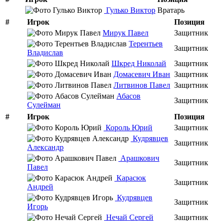
Гулько Виктор
Вратарь
#
Игрок
Позиция
Мирук Павел
Защитник
Терентьев
Защитник
Владислав
Шкред Николай
Защитник
Домасевич Иван
Защитник
Литвинов Павел
Защитник
Абасов
Защитник
Сулейман
#
Игрок
Позиция
Король Юрий
Защитник
Кудрявцев
Защитник
Александр
Арашкович
Защитник
Павел
Карасюк
Защитник
Андрей
Кудрявцев
Защитник
Игорь
Нечай Сергей
Защитник