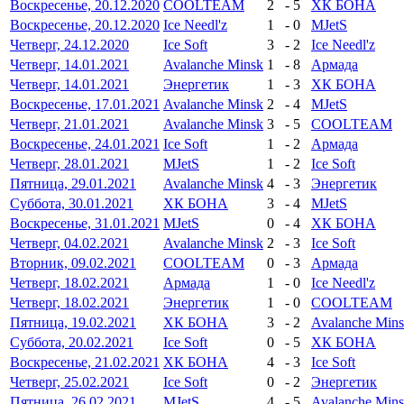
Воскресенье, 20.12.2020
COOLTEAM
2
-
5
ХК БОНА
Воскресенье, 20.12.2020
Ice Needl'z
1
-
0
MJetS
Четверг, 24.12.2020
Ice Soft
3
-
2
Ice Needl'z
Четверг, 14.01.2021
Avalanche Minsk
1
-
8
Армада
Четверг, 14.01.2021
Энергетик
1
-
3
ХК БОНА
Воскресенье, 17.01.2021
Avalanche Minsk
2
-
4
MJetS
Четверг, 21.01.2021
Avalanche Minsk
3
-
5
COOLTEAM
Воскресенье, 24.01.2021
Ice Soft
1
-
2
Армада
Четверг, 28.01.2021
MJetS
1
-
2
Ice Soft
Пятница, 29.01.2021
Avalanche Minsk
4
-
3
Энергетик
Суббота, 30.01.2021
ХК БОНА
3
-
4
MJetS
Воскресенье, 31.01.2021
MJetS
0
-
4
ХК БОНА
Четверг, 04.02.2021
Avalanche Minsk
2
-
3
Ice Soft
Вторник, 09.02.2021
COOLTEAM
0
-
3
Армада
Четверг, 18.02.2021
Армада
1
-
0
Ice Needl'z
Четверг, 18.02.2021
Энергетик
1
-
0
COOLTEAM
Пятница, 19.02.2021
ХК БОНА
3
-
2
Avalanche Min
Суббота, 20.02.2021
Ice Soft
0
-
5
ХК БОНА
Воскресенье, 21.02.2021
ХК БОНА
4
-
3
Ice Soft
Четверг, 25.02.2021
Ice Soft
0
-
2
Энергетик
Пятница, 26.02.2021
MJetS
4
-
5
Avalanche Min