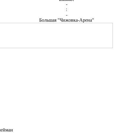
-
:
-
Большая "Чижовка-Арена"
лейман