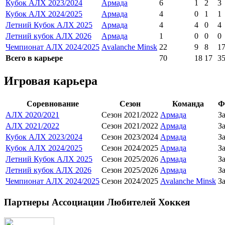
Кубок АЛХ 2023/2024
Армада
6
1
2
3
Кубок АЛХ 2024/2025
Армада
4
0
1
1
Летний Кубок АЛХ 2025
Армада
4
4
0
4
Летний кубок АЛХ 2026
Армада
1
0
0
0
Чемпионат АЛХ 2024/2025
Avalanche Minsk
22
9
8
1
Всего в карьере
70
18
17
3
Игровая карьера
Соревнование
Сезон
Команда
Ф
АЛХ 2020/2021
Сезон 2021/2022
Армада
З
АЛХ 2021/2022
Сезон 2021/2022
Армада
З
Кубок АЛХ 2023/2024
Сезон 2023/2024
Армада
З
Кубок АЛХ 2024/2025
Сезон 2024/2025
Армада
З
Летний Кубок АЛХ 2025
Сезон 2025/2026
Армада
З
Летний кубок АЛХ 2026
Сезон 2025/2026
Армада
З
Чемпионат АЛХ 2024/2025
Сезон 2024/2025
Avalanche Minsk
З
Партнеры Ассоциации Любителей Хоккея