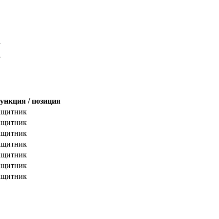
7
5
ункция / позиция
ащитник
ащитник
ащитник
ащитник
ащитник
ащитник
ащитник