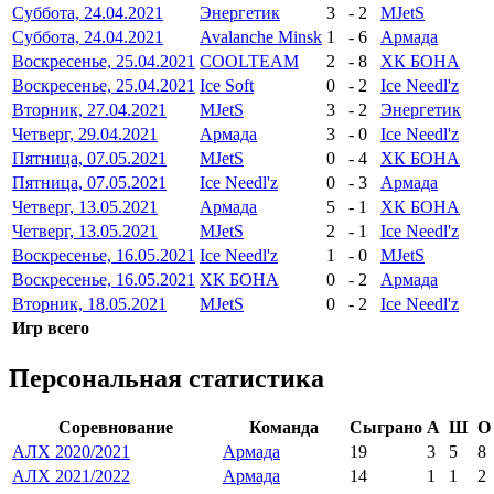
Суббота, 24.04.2021
Энергетик
3
-
2
MJetS
Суббота, 24.04.2021
Avalanche Minsk
1
-
6
Армада
Воскресенье, 25.04.2021
COOLTEAM
2
-
8
ХК БОНА
Воскресенье, 25.04.2021
Ice Soft
0
-
2
Ice Needl'z
Вторник, 27.04.2021
MJetS
3
-
2
Энергетик
Четверг, 29.04.2021
Армада
3
-
0
Ice Needl'z
Пятница, 07.05.2021
MJetS
0
-
4
ХК БОНА
Пятница, 07.05.2021
Ice Needl'z
0
-
3
Армада
Четверг, 13.05.2021
Армада
5
-
1
ХК БОНА
Четверг, 13.05.2021
MJetS
2
-
1
Ice Needl'z
Воскресенье, 16.05.2021
Ice Needl'z
1
-
0
MJetS
Воскресенье, 16.05.2021
ХК БОНА
0
-
2
Армада
Вторник, 18.05.2021
MJetS
0
-
2
Ice Needl'z
Игр всего
Персональная статистика
Соревнование
Команда
Сыграно
А
Ш
О
АЛХ 2020/2021
Армада
19
3
5
8
АЛХ 2021/2022
Армада
14
1
1
2