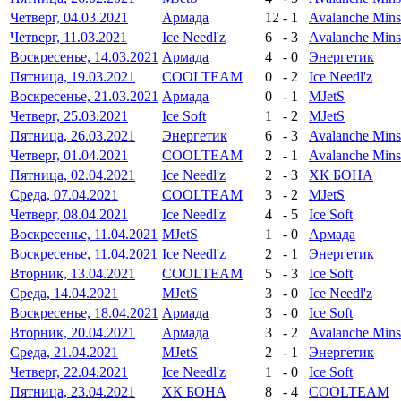
Четверг, 04.03.2021
Армада
12
-
1
Avalanche Min
Четверг, 11.03.2021
Ice Needl'z
6
-
3
Avalanche Min
Воскресенье, 14.03.2021
Армада
4
-
0
Энергетик
Пятница, 19.03.2021
COOLTEAM
0
-
2
Ice Needl'z
Воскресенье, 21.03.2021
Армада
0
-
1
MJetS
Четверг, 25.03.2021
Ice Soft
1
-
2
MJetS
Пятница, 26.03.2021
Энергетик
6
-
3
Avalanche Min
Четверг, 01.04.2021
COOLTEAM
2
-
1
Avalanche Min
Пятница, 02.04.2021
Ice Needl'z
2
-
3
ХК БОНА
Среда, 07.04.2021
COOLTEAM
3
-
2
MJetS
Четверг, 08.04.2021
Ice Needl'z
4
-
5
Ice Soft
Воскресенье, 11.04.2021
MJetS
1
-
0
Армада
Воскресенье, 11.04.2021
Ice Needl'z
2
-
1
Энергетик
Вторник, 13.04.2021
COOLTEAM
5
-
3
Ice Soft
Среда, 14.04.2021
MJetS
3
-
0
Ice Needl'z
Воскресенье, 18.04.2021
Армада
3
-
0
Ice Soft
Вторник, 20.04.2021
Армада
3
-
2
Avalanche Min
Среда, 21.04.2021
MJetS
2
-
1
Энергетик
Четверг, 22.04.2021
Ice Needl'z
1
-
0
Ice Soft
Пятница, 23.04.2021
ХК БОНА
8
-
4
COOLTEAM