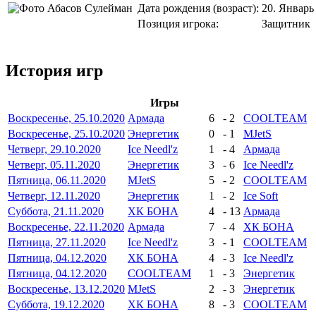
Дата рождения (возраст):
20. Январь 
Позиция игрока:
Защитник
История игр
Игры
Воскресенье, 25.10.2020
Армада
6
-
2
COOLTEAM
Воскресенье, 25.10.2020
Энергетик
0
-
1
MJetS
Четверг, 29.10.2020
Ice Needl'z
1
-
4
Армада
Четверг, 05.11.2020
Энергетик
3
-
6
Ice Needl'z
Пятница, 06.11.2020
MJetS
5
-
2
COOLTEAM
Четверг, 12.11.2020
Энергетик
1
-
2
Ice Soft
Суббота, 21.11.2020
ХК БОНА
4
-
13
Армада
Воскресенье, 22.11.2020
Армада
7
-
4
ХК БОНА
Пятница, 27.11.2020
Ice Needl'z
3
-
1
COOLTEAM
Пятница, 04.12.2020
ХК БОНА
4
-
3
Ice Needl'z
Пятница, 04.12.2020
COOLTEAM
1
-
3
Энергетик
Воскресенье, 13.12.2020
MJetS
2
-
3
Энергетик
Суббота, 19.12.2020
ХК БОНА
8
-
3
COOLTEAM