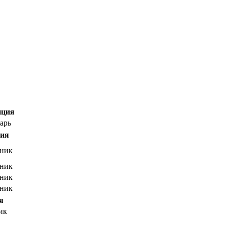
иция
арь
ция
ник
ник
ник
ник
я
ик