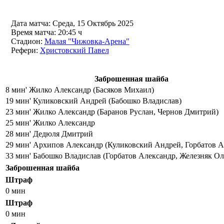
Дата матча:
Среда, 15 Октябрь 2025
Время матча:
20:45 ч
Стадион:
Малая "Чижовка-Арена"
Рефери:
Христовский Павел
Заброшенная шайба
8 мин' Жилко Александр (Басяков Михаил)
19 мин' Куликовский Андрей (Бабошко Владислав)
23 мин' Жилко Александр (Баранов Руслан, Чернов Дмитрий)
25 мин' Жилко Александр
28 мин' Дедюля Дмитрий
29 мин' Архипов Александр (Куликовский Андрей, Горбатов А
33 мин' Бабошко Владислав (Горбатов Александр, Железняк Ол
Заброшенная шайба
Штраф
0 мин
Штраф
0 мин