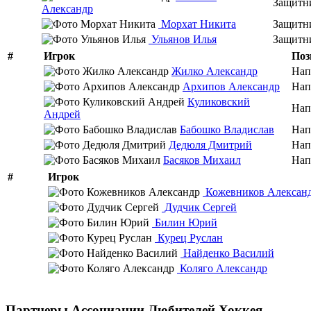
Защитн
Александр
Морхат Никита
Защитн
Ульянов Илья
Защитн
#
Игрок
Поз
Жилко Александр
Нап
Архипов Александр
Нап
Куликовский
Нап
Андрей
Бабошко Владислав
Нап
Дедюля Дмитрий
Нап
Басяков Михаил
Нап
#
Игрок
Кожевников Алексан
Дудчик Сергей
Билин Юрий
Курец Руслан
Найденко Василий
Коляго Александр
Партнеры Ассоциации Любителей Хоккея