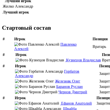
Лучший игрок
Жилко Александр
Лучший игрок
Стартовый состав
#
Игрок
Позиция
Павленко
Вратарь
Алексей
#
Игрок
Поз
Кузнецов Владислав
Врат
#
Игрок
Пози
Горбатов
Защит
Александр
Железняк Олег
Защит
Баранов Руслан
Защит
Чернов Дмитрий
Защит
#
Игрок
Позици
Ефанов Анатолий
Защитн
Швайба