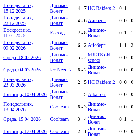
Понедельник,
Динамо-
4
-
7
HC Raiders-2
0
1
1
15.12.2025
Волат
Понедельник,
Динамо-
4
-
6
Айсберг
0
0
0
22.12.2025
Волат
Воскресенье,
Динамо-
Каскад
2
-
8
0
1
1
11.01.2026
Волат
Понедельник,
Динамо-
6
-
2
Айсберг
1
1
2
09.02.2026
Волат
Динамо-
MJETS old
Среда, 18.02.2026
5
-
2
0
0
0
Волат
school
Динамо-
Среда, 04.03.2026
Ice Needl'z
6
-
2
0
0
0
Волат
Понедельник,
Динамо-
2
-
5
HC Raiders-2
0
0
0
23.03.2026
Волат
Динамо-
Пятница, 10.04.2026
1
-
5
Albatross
0
0
0
Волат
Понедельник,
Динамо-
Coolteam
6
-
3
0
0
0
13.04.2026
Волат
Динамо-
Среда, 15.04.2026
Coolteam
3
-
4
0
1
1
Волат
Динамо-
Пятница, 17.04.2026
Coolteam
2
-
1
0
0
0
Волат