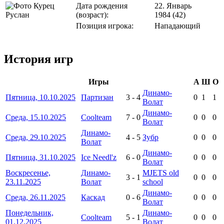
Дата рождения
22. Январь
(возраст):
1984 (42)
Позиция игрока:
Нападающий
История игр
Игры
А
Ш
О
Динамо-
Пятница, 10.10.2025
Партизан
3
-
4
0
1
1
Волат
Динамо-
Среда, 15.10.2025
Coolteam
7
-
0
0
0
0
Волат
Динамо-
Среда, 29.10.2025
4
-
5
Зубр
0
0
0
Волат
Динамо-
Пятница, 31.10.2025
Ice Needl'z
6
-
0
0
0
0
Волат
Воскресенье,
Динамо-
MJETS old
3
-
1
0
0
0
23.11.2025
Волат
school
Динамо-
Среда, 26.11.2025
Каскад
0
-
6
0
0
0
Волат
Понедельник,
Динамо-
Coolteam
5
-
1
0
0
0
01.12.2025
Волат