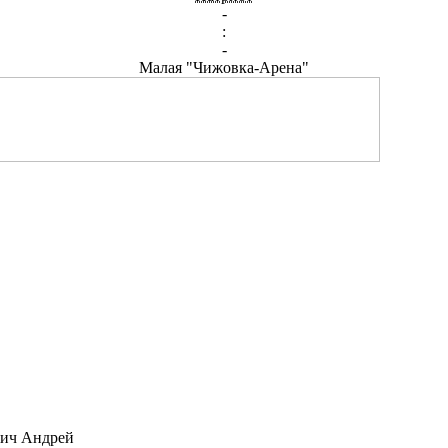
-
:
-
Малая "Чижовка-Арена"
ич Андрей