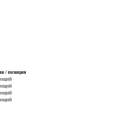
я / позиция
ающий
ающий
ающий
ающий