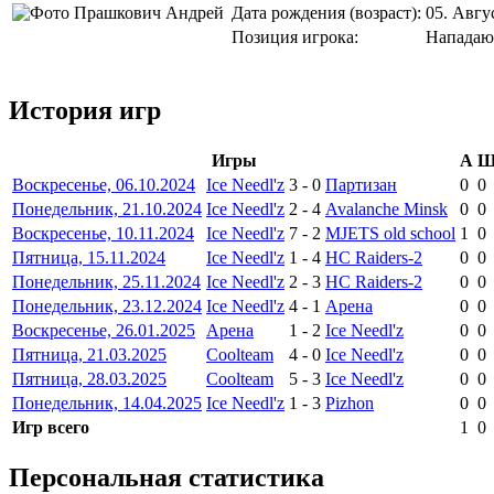
Дата рождения (возраст):
05. Авгу
Позиция игрока:
Напада
История игр
Игры
А
Воскресенье, 06.10.2024
Ice Needl'z
3
-
0
Партизан
0
0
Понедельник, 21.10.2024
Ice Needl'z
2
-
4
Avalanche Minsk
0
0
Воскресенье, 10.11.2024
Ice Needl'z
7
-
2
MJETS old school
1
0
Пятница, 15.11.2024
Ice Needl'z
1
-
4
HC Raiders-2
0
0
Понедельник, 25.11.2024
Ice Needl'z
2
-
3
HC Raiders-2
0
0
Понедельник, 23.12.2024
Ice Needl'z
4
-
1
Арена
0
0
Воскресенье, 26.01.2025
Арена
1
-
2
Ice Needl'z
0
0
Пятница, 21.03.2025
Coolteam
4
-
0
Ice Needl'z
0
0
Пятница, 28.03.2025
Coolteam
5
-
3
Ice Needl'z
0
0
Понедельник, 14.04.2025
Ice Needl'z
1
-
3
Pizhon
0
0
Игр всего
1
0
Персональная статистика