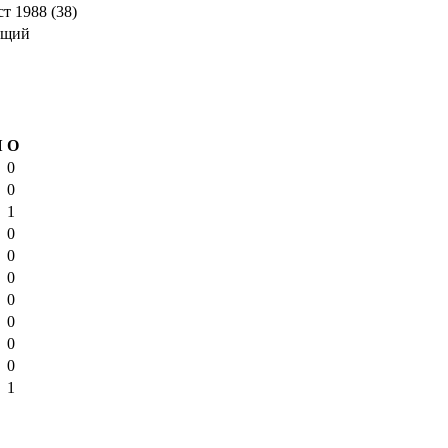
ст 1988 (38)
ющий
Ш
О
0
0
1
0
0
0
0
0
0
0
1