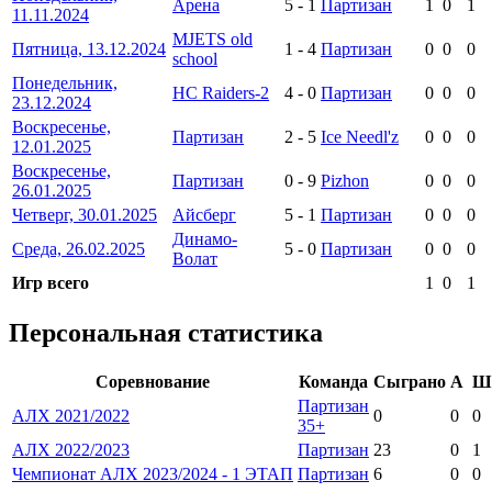
Арена
5
-
1
Партизан
1
0
1
11.11.2024
MJETS old
Пятница, 13.12.2024
1
-
4
Партизан
0
0
0
school
Понедельник,
HC Raiders-2
4
-
0
Партизан
0
0
0
23.12.2024
Воскресенье,
Партизан
2
-
5
Ice Needl'z
0
0
0
12.01.2025
Воскресенье,
Партизан
0
-
9
Pizhon
0
0
0
26.01.2025
Четверг, 30.01.2025
Айсберг
5
-
1
Партизан
0
0
0
Динамо-
Среда, 26.02.2025
5
-
0
Партизан
0
0
0
Волат
Игр всего
1
0
1
Персональная статистика
Соревнование
Команда
Сыграно
А
Ш
Партизан
АЛХ 2021/2022
0
0
0
35+
АЛХ 2022/2023
Партизан
23
0
1
Чемпионат АЛХ 2023/2024 - 1 ЭТАП
Партизан
6
0
0