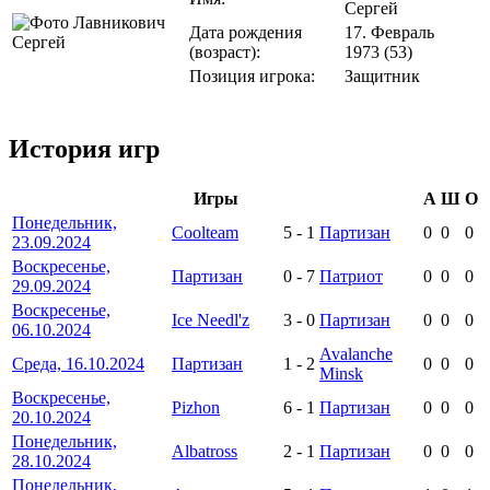
Сергей
Дата рождения
17. Февраль
(возраст):
1973 (53)
Позиция игрока:
Защитник
История игр
Игры
А
Ш
О
Понедельник,
Coolteam
5
-
1
Партизан
0
0
0
23.09.2024
Воскресенье,
Партизан
0
-
7
Патриот
0
0
0
29.09.2024
Воскресенье,
Ice Needl'z
3
-
0
Партизан
0
0
0
06.10.2024
Avalanche
Среда, 16.10.2024
Партизан
1
-
2
0
0
0
Minsk
Воскресенье,
Pizhon
6
-
1
Партизан
0
0
0
20.10.2024
Понедельник,
Albatross
2
-
1
Партизан
0
0
0
28.10.2024
Понедельник,