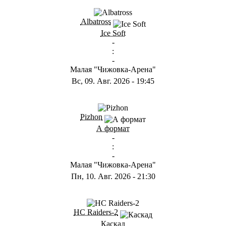
ГB
Albatross
Ice Soft
-
:
-
Малая "Чижовка-Арена"
Вс, 09. Авг. 2026
-
19:45
ГD
Pizhon
А формат
-
:
-
Малая "Чижовка-Арена"
Пн, 10. Авг. 2026
-
21:30
ГА
HC Raiders-2
Каскад