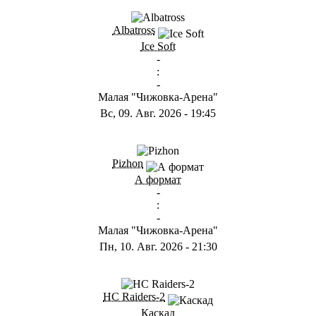
ГB
Albatross
Ice Soft
-
:
-
Малая "Чижовка-Арена"
Вс, 09. Авг. 2026
-
19:45
ГD
Pizhon
А формат
-
:
-
Малая "Чижовка-Арена"
Пн, 10. Авг. 2026
-
21:30
ГА
HC Raiders-2
Каскад