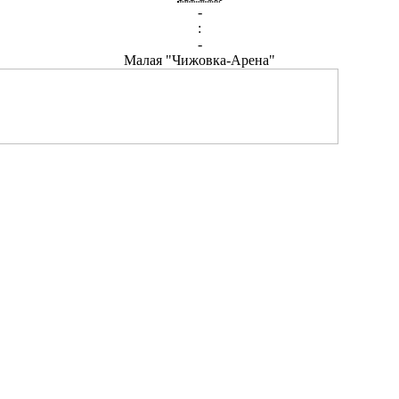
-
:
-
Малая "Чижовка-Арена"