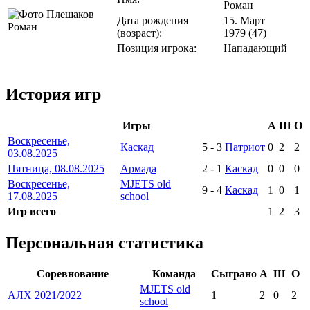
Роман
Дата рождения
15. Март
(возраст):
1979 (47)
Позиция игрока:
Нападающий
История игр
Игры
А
Ш
О
Воскресенье,
Каскад
5
-
3
Патриот
0
2
2
03.08.2025
Пятница, 08.08.2025
Армада
2
-
1
Каскад
0
0
0
Воскресенье,
MJETS old
9
-
4
Каскад
1
0
1
17.08.2025
school
Игр всего
1
2
3
Персональная статистика
Соревнование
Команда
Сыграно
А
Ш
О
MJETS old
АЛХ 2021/2022
1
2
0
2
school