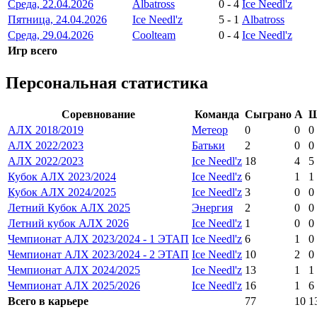
Среда, 22.04.2026
Albatross
0
-
4
Ice Needl'z
Пятница, 24.04.2026
Ice Needl'z
5
-
1
Albatross
Среда, 29.04.2026
Coolteam
0
-
4
Ice Needl'z
Игр всего
Персональная статистика
Соревнование
Команда
Сыграно
А
АЛХ 2018/2019
Метеор
0
0
0
АЛХ 2022/2023
Батьки
2
0
0
АЛХ 2022/2023
Ice Needl'z
18
4
5
Кубок АЛХ 2023/2024
Ice Needl'z
6
1
1
Кубок АЛХ 2024/2025
Ice Needl'z
3
0
0
Летний Кубок АЛХ 2025
Энергия
2
0
0
Летний кубок АЛХ 2026
Ice Needl'z
1
0
0
Чемпионат АЛХ 2023/2024 - 1 ЭТАП
Ice Needl'z
6
1
0
Чемпионат АЛХ 2023/2024 - 2 ЭТАП
Ice Needl'z
10
2
0
Чемпионат АЛХ 2024/2025
Ice Needl'z
13
1
1
Чемпионат АЛХ 2025/2026
Ice Needl'z
16
1
6
Всего в карьере
77
10
1