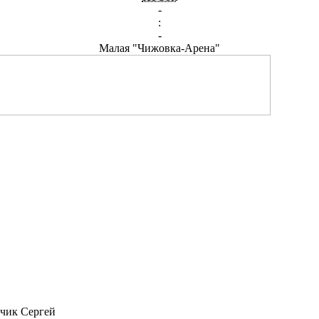
-
:
-
Малая "Чижовка-Арена"
чик Сергей