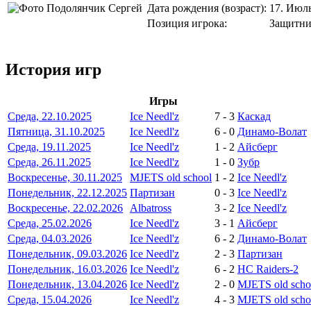
Дата рождения (возраст):
17. Июль
Позиция игрока:
Защитн
История игр
Игры
Среда, 22.10.2025
Ice Needl'z
7
-
3
Каскад
Пятница, 31.10.2025
Ice Needl'z
6
-
0
Динамо-Волат
Среда, 19.11.2025
Ice Needl'z
1
-
2
Айсберг
Среда, 26.11.2025
Ice Needl'z
1
-
0
Зубр
Воскресенье, 30.11.2025
MJETS old school
1
-
2
Ice Needl'z
Понедельник, 22.12.2025
Партизан
0
-
3
Ice Needl'z
Воскресенье, 22.02.2026
Albatross
3
-
2
Ice Needl'z
Среда, 25.02.2026
Ice Needl'z
3
-
1
Айсберг
Среда, 04.03.2026
Ice Needl'z
6
-
2
Динамо-Волат
Понедельник, 09.03.2026
Ice Needl'z
2
-
3
Партизан
Понедельник, 16.03.2026
Ice Needl'z
6
-
2
HC Raiders-2
Понедельник, 13.04.2026
Ice Needl'z
2
-
0
MJETS old scho
Среда, 15.04.2026
Ice Needl'z
4
-
3
MJETS old scho