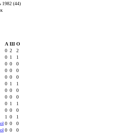
 1982 (44)
ик
А
Ш
О
0
2
2
0
1
1
0
0
0
0
0
0
0
0
0
0
1
1
0
0
0
0
0
0
0
1
1
0
0
0
1
0
1
ol
0
0
0
ol
0
0
0