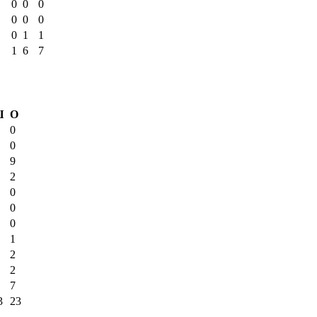
0
0
0
0
0
0
0
1
1
1
6
7
Ш
О
0
0
9
2
0
0
0
1
2
2
7
3
23