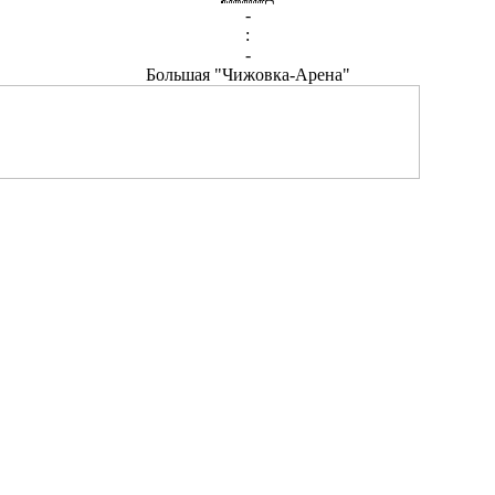
-
:
-
Большая "Чижовка-Арена"