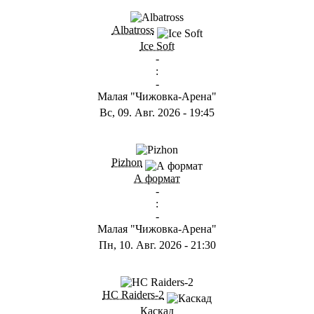
ГB
Albatross
Ice Soft
-
:
-
Малая "Чижовка-Арена"
Вс, 09. Авг. 2026
-
19:45
ГD
Pizhon
А формат
-
:
-
Малая "Чижовка-Арена"
Пн, 10. Авг. 2026
-
21:30
ГА
HC Raiders-2
Каскад