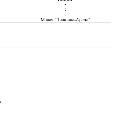
-
:
-
Малая "Чижовка-Арена"
5