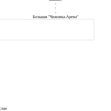
-
:
-
Большая "Чижовка-Арена"
слан