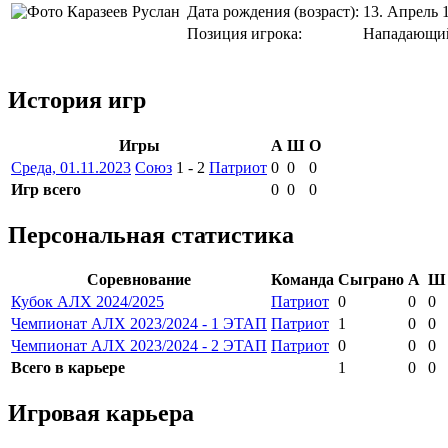
Дата рождения (возраст):
13. Апрель 1
Позиция игрока:
Нападающи
История игр
Игры
А
Ш
О
Среда, 01.11.2023
Союз
1
-
2
Патриот
0
0
0
Игр всего
0
0
0
Персональная статистика
Соревнование
Команда
Сыграно
А
Ш
Кубок АЛХ 2024/2025
Патриот
0
0
0
Чемпионат АЛХ 2023/2024 - 1 ЭТАП
Патриот
1
0
0
Чемпионат АЛХ 2023/2024 - 2 ЭТАП
Патриот
0
0
0
Всего в карьере
1
0
0
Игровая карьера