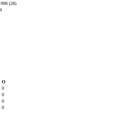
998 (28)
й
О
0
0
0
0