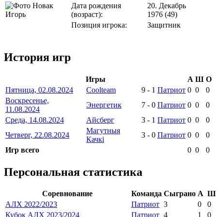
Дата рождения
20. Декабрь
(возраст):
1976 (49)
Позиция игрока:
Защитник
История игр
Игры
А
Ш
О
Пятница, 02.08.2024
Coolteam
9
-
1
Патриот
0
0
0
Воскресенье,
Энергетик
7
-
0
Патриот
0
0
0
11.08.2024
Среда, 14.08.2024
Айсберг
3
-
1
Патриот
0
0
0
Магутныя
Четверг, 22.08.2024
3
-
0
Патриот
0
0
0
Качкі
Игр всего
0
0
0
Персональная статистика
Соревнование
Команда
Сыграно
А
Ш
АЛХ 2022/2023
Патриот
3
0
0
Кубок АЛХ 2023/2024
Патриот
4
1
0