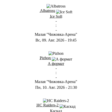
ГB
Albatross
Ice Soft
-
:
-
Малая "Чижовка-Арена"
Вс, 09. Авг. 2026
-
19:45
ГD
Pizhon
А формат
-
:
-
Малая "Чижовка-Арена"
Пн, 10. Авг. 2026
-
21:30
ГА
HC Raiders-2
Каскад