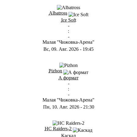
ГB
Albatross
Ice Soft
-
:
-
Малая "Чижовка-Арена"
Вс, 09. Авг. 2026
-
19:45
ГD
Pizhon
А формат
-
:
-
Малая "Чижовка-Арена"
Пн, 10. Авг. 2026
-
21:30
ГА
HC Raiders-2
Каскад