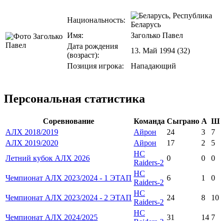
Национальность:
Беларусь
Имя:
Заголько Павел
Дата рождения
13. Май 1994 (32)
(возраст):
Позиция игрока:
Нападающий
Персональная статистика
Соревнование
Команда
Сыграно
А
Ш
АЛХ 2018/2019
Айрон
24
3
7
АЛХ 2019/2020
Айрон
17
2
5
HC
Летний кубок АЛХ 2026
0
0
0
Raiders-2
HC
Чемпионат АЛХ 2023/2024 - 1 ЭТАП
6
1
0
Raiders-2
HC
Чемпионат АЛХ 2023/2024 - 2 ЭТАП
24
8
10
Raiders-2
HC
Чемпионат АЛХ 2024/2025
31
14
7