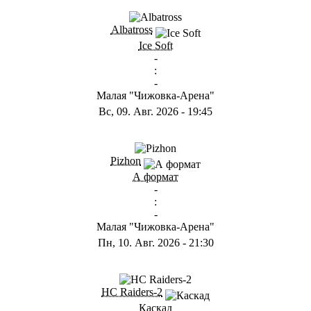
ГB
Albatross
Ice Soft
-
:
-
Малая "Чижовка-Арена"
Вс, 09. Авг. 2026
-
19:45
ГD
Pizhon
А формат
-
:
-
Малая "Чижовка-Арена"
Пн, 10. Авг. 2026
-
21:30
ГА
HC Raiders-2
Каскад