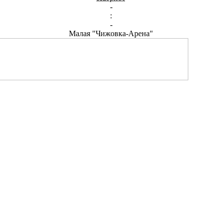
-
:
-
Малая "Чижовка-Арена"