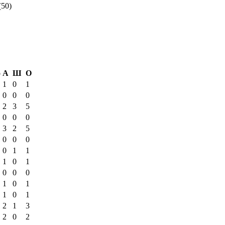
(50)
о
А
Ш
О
1
0
1
0
0
0
2
3
5
0
0
0
3
2
5
0
0
0
0
1
1
1
0
1
0
0
0
1
0
1
1
0
1
2
1
3
2
0
2